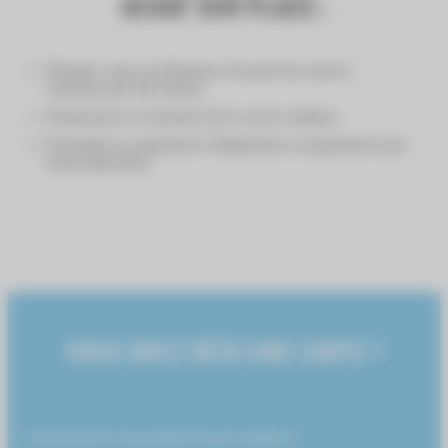
ACHAT SUR PLACE :
Rendez-vous au Kiosque Accueil du centre
commercial Val Thoiry.
Choisissez le montant de la carte cadeau.
Procédez au paiement. Règlement uniquement par
Carte Bancaire
VOUS AVEZ DÉJÀ UNE CARTE ?
Comment connaître mon solde ?