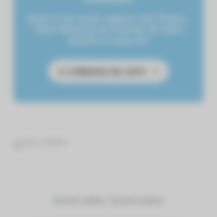
Grâce à la carte cadeau Val Thoiry :
Vous détenez le Pouvoir de faire
plaisir à coup sûr
JE COMMANDE MA CARTE