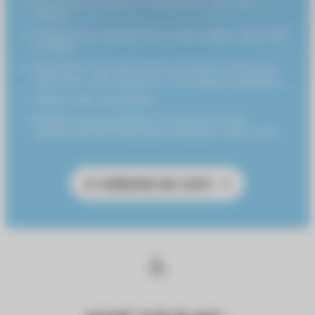
Sélectionnez l’option « Commander une carte
cadeau ».
Choisissez le montant de la carte cadeau (entre 5€
et 150€).
Remplissez les informations requises, telles que
votre nom, votre adresse, et le mode de paiement.
Validez votre commande.
Rendez-vous au Kiosque Accueil du centre
commercial Val Thoiry pour récupérer votre carte.
JE COMMANDE MA CARTE